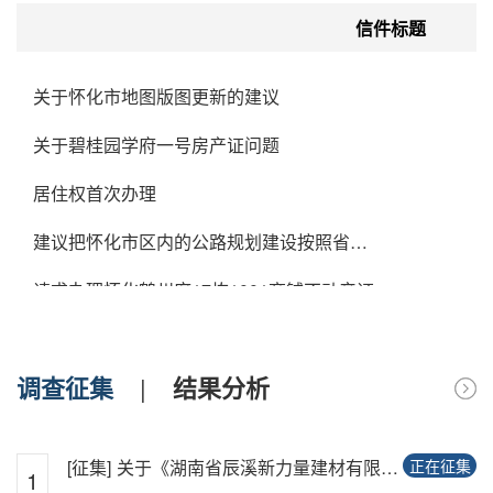
信件标题
关于怀化市地图版图更新的建议
关于碧桂园学府一号房产证问题
居住权首次办理
建议把怀化市区内的公路规划建设按照省会城市的标准去规划建设
请求办理怀化鹤州府17栋1001商铺不动产证
关于《土地利用现状分类》、《国土空间调查、规划、用途管制用地用海分类指南》的实际应用
调查征集
|
结果分析
关于《土地利用现状分类》、《国土空间调查、规划、用途管制用地用海分类指南》的实际应用
建议将规划沅江大道（辰州路）延长联结铁北区域
[征集]
关于《湖南省辰溪新力量建材有限公司炭质页岩矿（已动用未处置资源）...
正在征集
1
请问下个人在收怀化只有一套住房的证明在哪里开