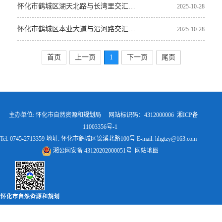
怀化市鹤城区湖天北路与长湾里交汇处（盛唐绿洲4栋902、1508室）
2025-10-28
怀化市鹤城区本业大道与沿河路交汇处东侧
2025-10-28
首页
上一页
1
下一页
尾页
主办单位: 怀化市自然资源和规划局 网站标识码：4312000006
湘ICP备
11003356号-1
Tel: 0745-2713359 地址: 怀化市鹤城区锦溪北路100号 E-mail: hhgtzy@163.com
湘公网安备 43120202000051号
网站地图