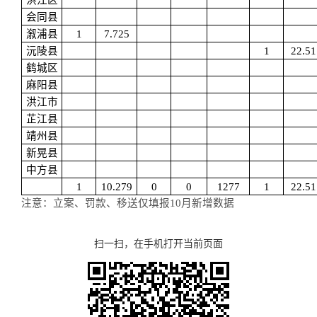
洪江区
会同县
溆浦县
1
7.725
沅陵县
1
22.51
鹤城区
麻阳县
洪江市
芷江县
靖州县
新晃县
中方县
1
10.279
0
0
1277
1
22.51
注意：立案、罚款、移送仅填报10月新增数据
扫一扫，在手机打开当前页面