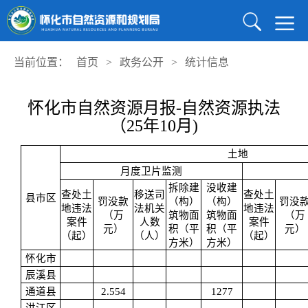
当前位置：
首页
>
政务公开
>
统计信息
怀化市自然资源月报-自然资源执法
（25年10月)
土地
月度卫片监测
拆除建
没收建
查处土
移送司
查处土
县市区
罚没款
（构）
（构）
罚没
地违法
法机关
地违法
（万
筑物面
筑物面
（万
案件
人数
案件
元）
积（平
积（平
元）
（起）
（人）
（起）
方米）
方米）
怀化市
辰溪县
通道县
2.554
1277