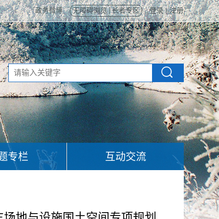
政务微博
无障碍浏览
长者专区
登录
|
注册
题专栏
互动交流
停车场地与设施国土空间专项规划