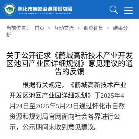
当前位置：
首页
>
互动交流
>
调查征集
>
结果分
析
关于公开征求《鹤城高新技术产业开发
区池回产业园详细规划》意见建议的通
告的反馈
根据有关规定，
《鹤城高新技术产业
于
202
5
年
4
开发区池回产业园详细规划》
月
24
日至202
5
年
5
月
23
日通过怀化市自然
资源和规划局官网面向社会各界
进行公
示
，
公示
期间未收到意见建议。