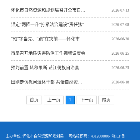
怀化市自然资源和规划局召开全市自然资源和规划系统第三季度安全生产工作例会
2026-07-13
锚定“两降一升”拧紧法治建设“责任弦”
2026-07-08
“预”字当先、“跑”在灾前——怀化市成功避险15起地质灾害
2026-06-30
市局召开地质灾害防治工作视频调度会
2026-06-25
预判前置 转移果断 芷江侗族自治县碧涌镇成功避险两起山体滑坡灾害
2026-06-25
田刚走访慰问退休干部 共话自然资源和规划事业高质量发展新篇
2026-06-18
首页
上一页
1
下一页
尾页
主办单位: 怀化市自然资源和规划局 网站标识码：4312000006
湘ICP备