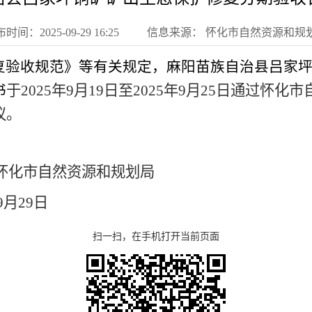
时间：2025-09-29 16:25
信息来源： 怀化市自然资源和规
复验收规范》等有关规定，麻阳苗族自治县吕家
于
202
5
年
9
月
19
日至202
5
年
9
月
25
日通过怀化市
书
议。
怀化市自然资源和规划局
9
月
29
日
扫一扫，在手机打开当前页面